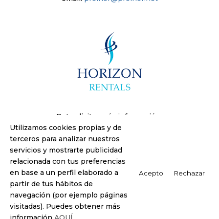
Pot solicitar més informació a:
Utilizamos cookies propias y de
HORIZONRENTALS, S.L.
terceros para analizar nuestros
Avda.del Foix, 78
servicios y mostrarte publicidad
08720-Vilafranca del Penedès
relacionada con tus preferencias
Tel. 619 74 60 60
en base a un perfil elaborado a
email:
horizonrentals.sl@gmail.com
Acepto
Rechazar
partir de tus hábitos de
navegación (por ejemplo páginas
© Oliveras Via 2023 -
Política de Privacitat
-
Avís
visitadas). Puedes obtener más
Legal
-
Política de Cookies
información
AQUÍ