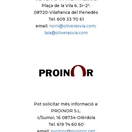
Plaça de la Vila 6, 3r-2ª.
08720-Vilafranca del Penedès
Tel. 609 33 70 61
email:
noni@oliverasvia.com;
laia@oliverasvia.com
Pot solicitar més informació a:
PROINOR S.L.
c/Sumoi, 16 08734-Olèrdola
Tel. 619 74 60 60
email:
proinor@proinor.net