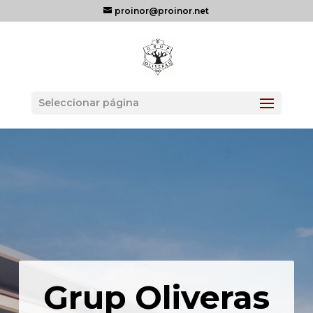
proinor@proinor.net
Seleccionar página
Grup Oliveras